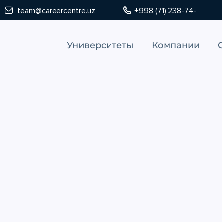
team@careercentre.uz
+998 (71) 238-74-
Университеты
Компании