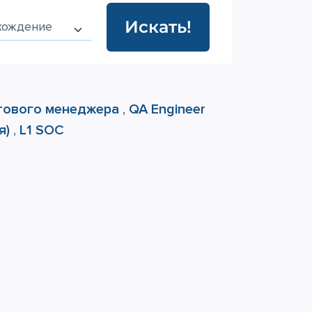
Искать!
тового менеджера
,
QA Engineer
я)
,
L1 SOC