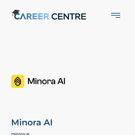
Minora AI
minora.ai