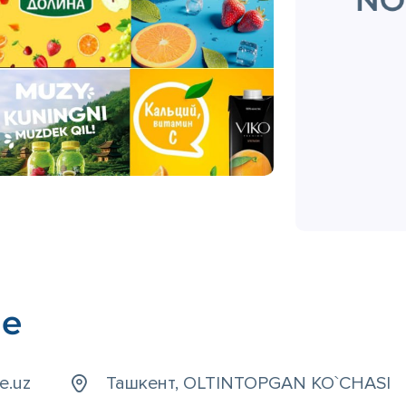
ые
e.uz
Ташкент, OLTINTOPGAN KO`CHASI