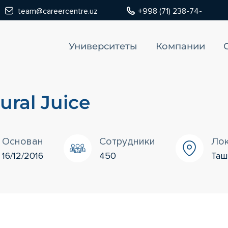
team@careercentre.uz
+998 (71) 238-74-
Университеты
Компании
ural Juice
Основан
Сотрудники
Ло
16/12/2016
450
Таш