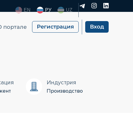
EN
РУ
UZ
Регистрация
Вход
О портале
кация
Индустрия
кент
Производство