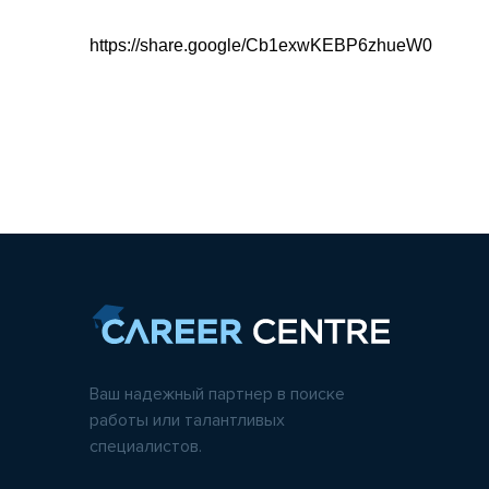
https://share.google/Cb1exwKEBP6zhueW0
Ваш надежный партнер в поиске
работы или талантливых
специалистов.