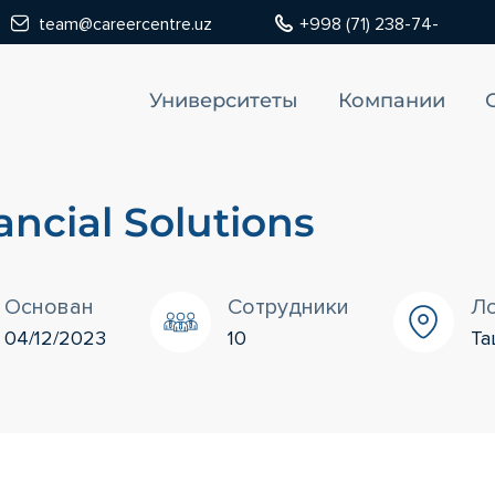
team@careercentre.uz
+998 (71) 238-74-
Университеты
Компании
ancial Solutions
Основан
Сотрудники
Л
04/12/2023
10
Та