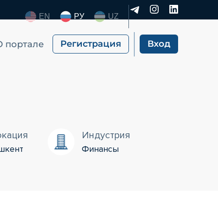
EN
РУ
UZ
Регистрация
Вход
О портале
окация
Индустрия
шкент
Финансы