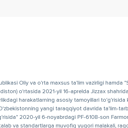
и
publikasi Oliy va o‘rta maxsus ta’lim vazirligi hamd
diston) o‘rtasida 2021-yil 16-aprelda Jizzax shahr
rlikdagi harakatlarning asosiy tamoyillari to‘g‘risid
O‘zbekistonning yangi taraqqiyot davrida ta’lim-tarb
 to‘g‘risida” 2020-yil 6-noyabrdagi PF-6108-son Farm
 talab va standartlarga muvofiq yuqori malakali, ra