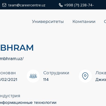
team@careercentre.uz
+998 (71) 238-74-
Университеты
Компании
MBHRAM
ambhram.uz/
снован
Сотрудники
Лок
8/02/2021
114
Джиз
ндустрия
нформационные технологии