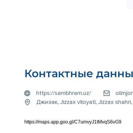
Контактные данн
https://sambhram.uz/
olimjo
Джизак, Jizzax viloyati, Jizzax shahr
https://maps.app.goo.gl/C7umvyJ1tMvqS6vG9