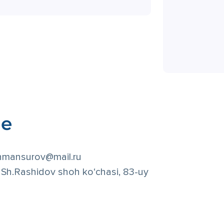
ые
nmansurov@mail.ru
i, Sh.Rashidov shoh ko‘chasi, 83-uy