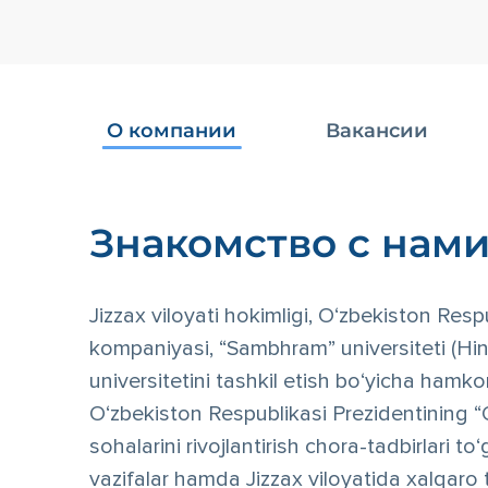
О компании
Вакансии
Знакомство с нам
Jizzax viloyati hokimligi, O‘zbekiston Res
kompaniyasi, “Sambhram” universiteti (Hin
universitetini tashkil etish bo‘yicha hamko
O‘zbekiston Respublikasi Prezidentining “
sohalarini rivojlantirish chora-tadbirlari
vazifalar hamda Jizzax viloyatida xalqaro