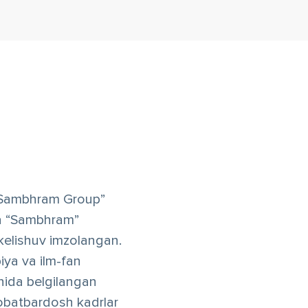
a “Sambhram Group”
ida “Sambhram”
a kelishuv imzolangan.
iya va ilm-fan
onida belgilangan
qobatbardosh kadrlar