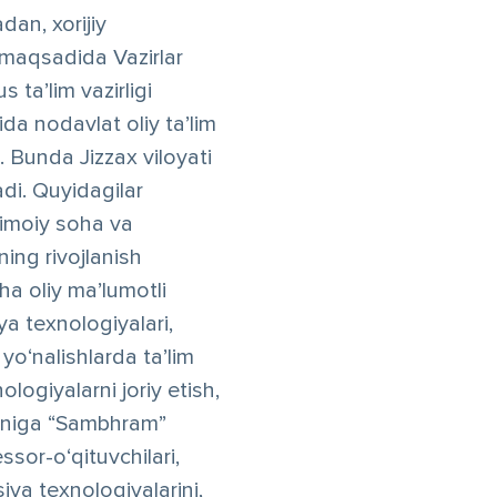
dan, xorijiy
h maqsadida Vazirlar
 ta’lim vazirligi
a nodavlat oliy ta’lim
n. Bunda Jizzax viloyati
di. Quyidagilar
jtimoiy soha va
ning rivojlanish
a oliy ma’lumotli
ya texnologiyalari,
yo‘nalishlarda ta’lim
ologiyalarni joriy etish,
ayoniga “Sambhram”
ssor-o‘qituvchilari,
ya texnologiyalarini,