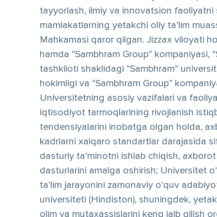
tayyorlash, ilmiy va innovatsion faoliyatni 
mamlakatlarning yetakchi oliy ta’lim muass
Mahkamasi qaror qilgan. Jizzax viloyati hok
hamda “Sambhram Group” kompaniyasi, “Sam
tashkiloti shaklidagi “Sambhram” universiteti
hokimligi va “Sambhram Group” kompaniyasi
Universitetning asosiy vazifalari va faoliya
iqtisodiyot tarmoqlarining rivojlanish istiq
tendensiyalarini inobatga olgan holda, ax
kadrlarni xalqaro standartlar darajasida s
dasturiy ta’minotni ishlab chiqish, axborot
dasturlarini amalga oshirish; Universitet o‘
ta’lim jarayonini zamonaviy o‘quv adabiyotl
universiteti (Hindiston), shuningdek, yetakc
olim va mutaxassislarini keng jalb qilish