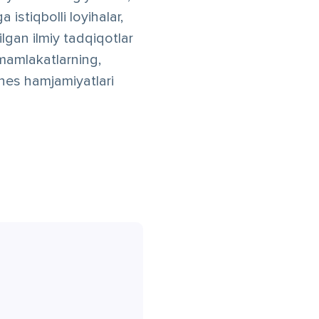
 istiqbolli loyihalar,
ilgan ilmiy tadqiqotlar
y mamlakatlarning,
znes hamjamiyatlari