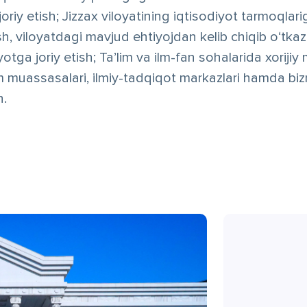
riy etish; Jizzax viloyatining iqtisodiyot tarmoqlariga
sh, viloyatdagi mavjud ehtiyojdan kelib chiqib o‘tkaz
yotga joriy etish; Ta’lim va ilm-fan sohalarida xoriji
im muassasalari, ilmiy-tadqiqot markazlari hamda bi
h.