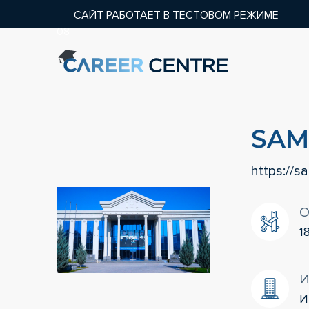
САЙТ РАБОТАЕТ В ТЕСТОВОМ РЕЖИМЕ
08
SA
https://s
О
1
И
И