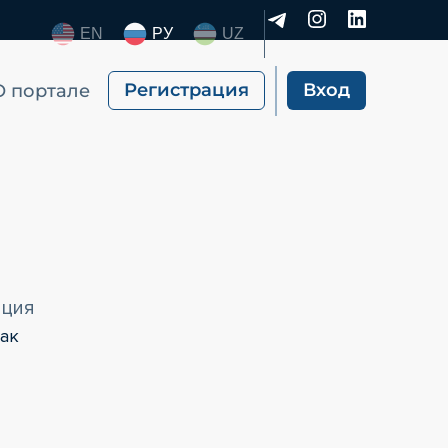
EN
РУ
UZ
Регистрация
Вход
О портале
ация
ак