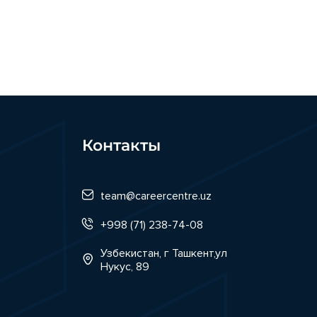
Контакты
team@careercentre.uz
+998 (71) 238-74-08
Узбекистан, г Ташкент,ул
Нукус, 89