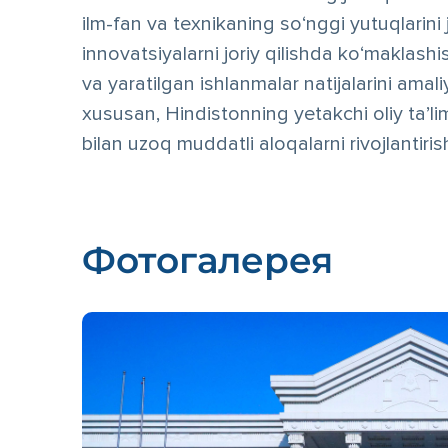
ilm-fan va texnikaning so‘nggi yutuqlarini jo
innovatsiyalarni joriy qilishda ko‘maklashi
va yaratilgan ishlanmalar natijalarini amali
xususan, Hindistonning yetakchi oliy ta’l
bilan uzoq muddatli aloqalarni rivojlantiris
Фотогалерея