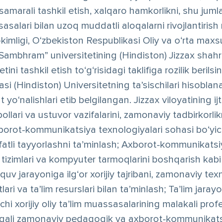
samarali tashkil etish, xalqaro hamkorlikni, shu jumla
asalari bilan uzoq muddatli aloqalarni rivojlantiris
imligi, O‘zbekiston Respublikasi Oliy va o‘rta maxsus
bhram” universitetining (Hindiston) Jizzax shahrid
ni tashkil etish to‘g‘risidagi taklifiga rozilik berilsi
 (Hindiston) Universitetning ta’sischilari hisoblana
t yo‘nalishlari etib belgilangan. Jizzax viloyatining i
bollari va ustuvor vazifalarini, zamonaviy tadbirkorlik
borot-kommunikatsiya texnologiyalari sohasi bo‘yich
ifatli tayyorlashni ta’minlash; Axborot-kommunikatsi
 tizimlari va kompyuter tarmoqlarini boshqarish kabi 
quv jarayoniga ilg‘or xorijiy tajribani, zamonaviy texn
ari va ta’lim resurslari bilan ta’minlash; Ta’lim jar
hi xorijiy oliy ta’lim muassasalarining malakali profe
 orqali zamonaviy pedagogik va axborot-kommunikatsi