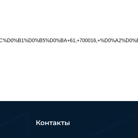
%D0%B1%D0%B5%D0%BA+61,+700016,+%D0%A2%D0%B0%D1
Контакты