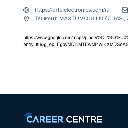
https://artelelectronics.com/ru
Ташкент, MAXTUMQULI KO`CHASI, 
https://www.google.com/maps/place/%D1
entry=ttu&g_ep=EgoyMDI1MTEwMi4wIKXMDS