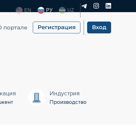
EN
РУ
UZ
Регистрация
Вход
О портале
кация
Индустрия
шкент
Производство