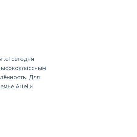
rtel сегодня
 высококлассным
лённость. Для
мье Artel и