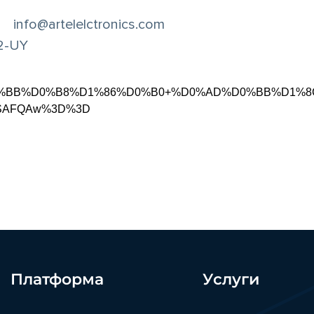
info@artelelctronics.com
2-UY
%83%D0%BB%D0%B8%D1%86%D0%B0+%D0%AD%D0%BB%D1%8C
oASAFQAw%3D%3D
Платформа
Услуги