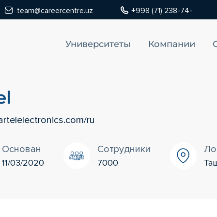
team@careercentre.uz
+998 (71) 238-74-
Университеты
Компании
el
/artelelectronics.com/ru
Основан
Сотрудники
Ло
11/03/2020
7000
Та