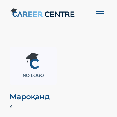
Мароқанд
#