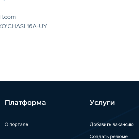
l.com
KO'CHASI 16A-UY
Платформа
Услуги
О портале
Добавить вакансию
Создать резюме