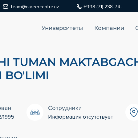
team@careercentre.uz
+998 (71) 238-74-
Университеты
Компании
HI TUMAN MAKTABGAC
M BO'LIMI
ован
Сотрудники
2/1995
Информация отсутствует