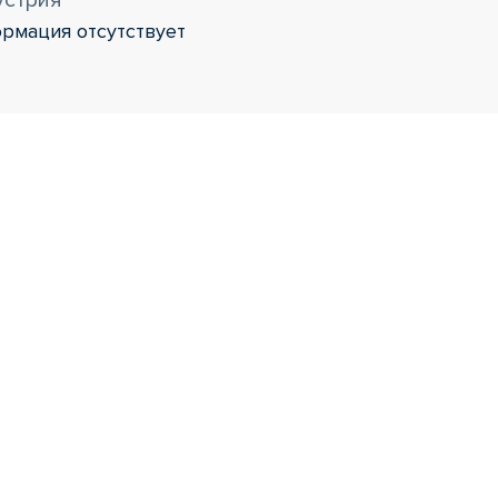
устрия
рмация отсутствует
и