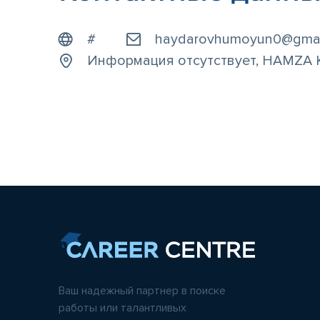
#
haydarovhumoyun0@gmai
Информация отсутствует, HAMZA 
Ваш надежный партнер в поиске
работы или талантливых