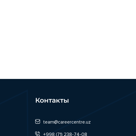
Контакты
team@careercentre.uz
+998 (71) 238-74-08