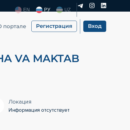
EN
РУ
UZ
Регистрация
Вход
О портале
HA VA MAKTAB
Локация
Информация отсутствует