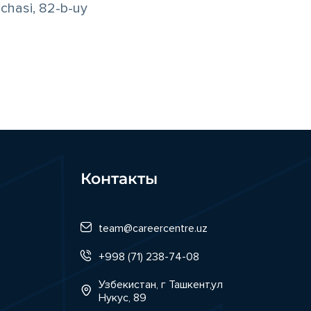
chasi, 82-b-uy
Контакты
team@careercentre.uz
+998 (71) 238-74-08
Узбекистан, г Ташкент,ул
Нукус, 89