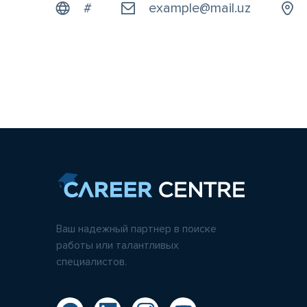
#
example@mail.uz
Ваш надежный партнер в поиске
работы или талантливых
специалистов.