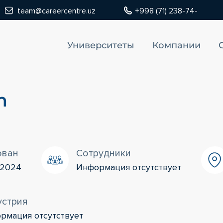
team@careercentre.uz
+998 (71) 238-74-
Университеты
Компании
m
ован
Сотрудники
/2024
Информация отсутствует
устрия
рмация отсутствует