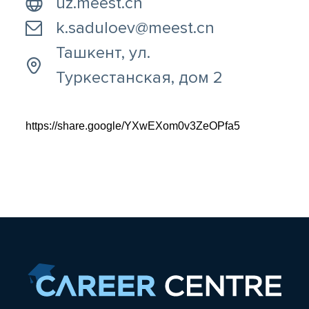
uz.meest.cn
k.saduloev@meest.cn
Ташкент, ул.
Туркестанская, дом 2
https://share.google/YXwEXom0v3ZeOPfa5